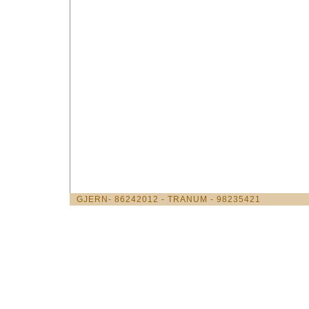
GJERN- 86242012 - TRANUM - 98235421