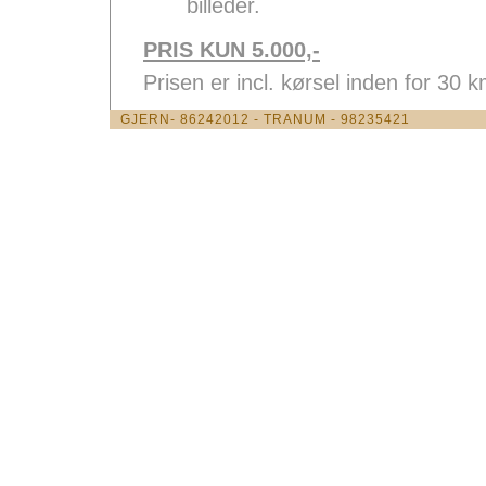
billeder.
PRIS KUN 5.000,-
Prisen er incl. kørsel inden for 30 
GJERN- 86242012 - TRANUM - 98235421